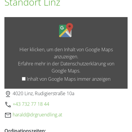
Standort Linz
z
e
i
I
g
n
e
h
n
a
l
Hier klicken, um den Inhalt von Google Maps
t
anzuzeigen.
v
Erfahre mehr in der
Datenschutzerklärung von
o
Google Maps
.
n
Inhalt von Google Maps immer anzeigen
G
o
pin_drop
4020 Linz, Rudigierstraße 10a
o
call
+43 732 77 18 4
4
g
l
mail
ah
@dlar
urgrd
ildne
ta.gn
e
M
Ordinationszeiten: