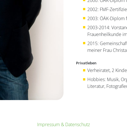
2000: ÖÄK-Diplom f
2002: FMF-Zertifizi
2003: ÖÄK-Diplom 
2003-2014: Vorstan
Frauenheilkunde i
2015: Gemeinschaft
meiner Frau Christa
Privatleben
Verheiratet, 2 Kinde
Hobbies: Musik, Org
Literatur, Fotografi
Impressum & Datenschutz