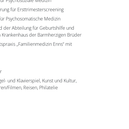
ür Psychosoziale Medizin
erung für Ersttrimesterscreening
für Psychosomatische Medizin
d der Abteilung für Geburtshilfe und
m Krankenhaus der Barmherzigen Brüder
spraxis „Familienmedizin Enns“ mit
r
el- und Klavierspiel, Kunst und Kultur,
eren/Filmen, Reisen, Philatelie