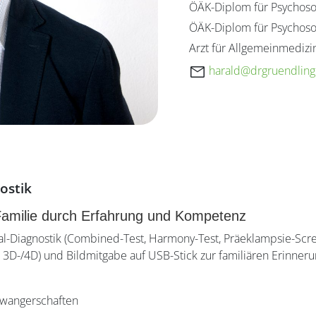
ÖÄK-Diplom für Psychos
ÖÄK-Diplom für Psychoso
Arzt für Allgemeinmedizi
mail
ah
@dlar
urgrd
ildne
ta
ostik
milie durch Erfahrung und Kompetenz
-Diagnostik (Combined-Test, Harmony-Test, Präeklampsie-Scree
3D-/4D) und Bildmitgabe auf USB-Stick zur familiären Erinner
hwangerschaften