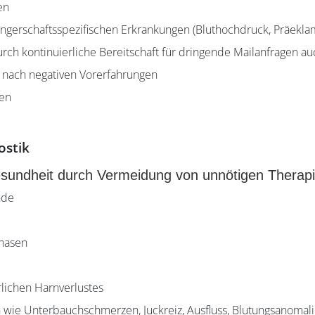
en
erschaftsspezifischen Erkrankungen (Bluthochdruck, Präeklam
h kontinuierliche Bereitschaft für dringende Mailanfragen a
 nach negativen Vorerfahrungen
gen
ostik
sundheit durch Vermeidung von unnötigen Therap
nde
phasen
lichen Harnverlustes
wie Unterbauchschmerzen, Juckreiz, Ausfluss, Blutungsanomal