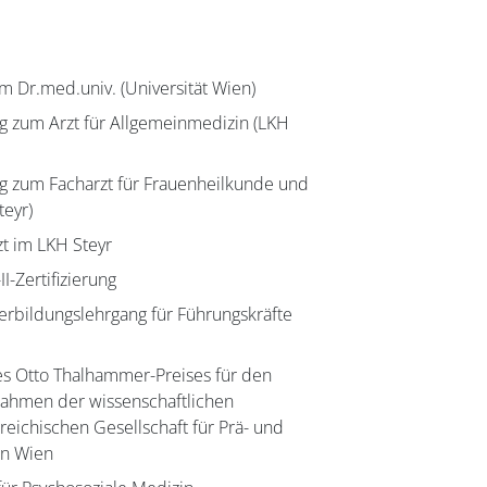
m Dr.med.univ. (Universität Wien)
g zum Arzt für Allgemeinmedizin (LKH
g zum Facharzt für Frauenheilkunde und
teyr)
t im LKH Steyr
-Zertifizierung
erbildungslehrgang für Führungskräfte
es Otto Thalhammer-Preises für den
Rahmen der wissenschaftlichen
eichischen Gesellschaft für Prä- und
in Wien