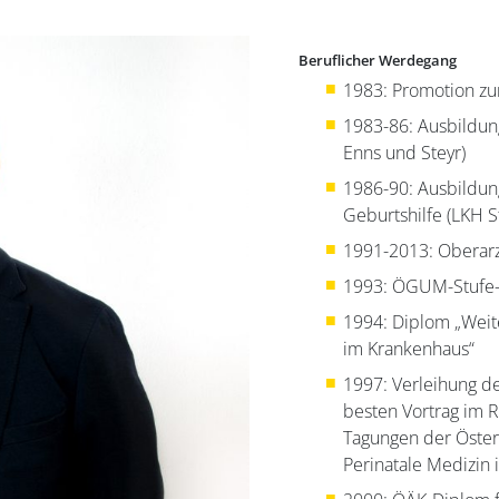
Beruflicher Werdegang
1983: Promotion zu
1983-86: Ausbildun
Enns und Steyr)
1986-90: Ausbildun
Geburtshilfe (LKH S
1991-2013: Oberarz
1993: ÖGUM-Stufe-II
1994: Diplom „Weit
im Krankenhaus“
1997: Verleihung d
besten Vortrag im 
Tagungen der Österr
Perinatale Medizin 