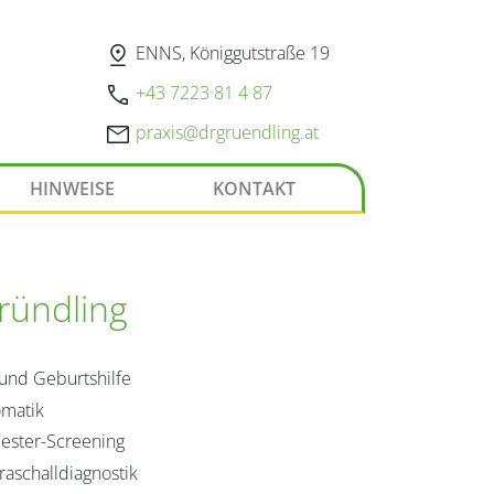
pin_drop
ENNS, Königgutstraße 19
call
+43 7223 81 4 87
mail
rp
@sixa
urgrd
ildne
ta.gn
HINWEISE
KONTAKT
ründling
 und Geburtshilfe
omatik
imester-Screening
traschalldiagnostik