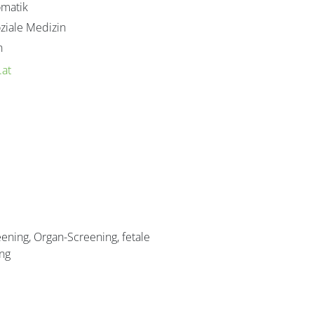
omatik
ziale Medizin
n
.gn
ning, Organ-Screening, fetale
ung