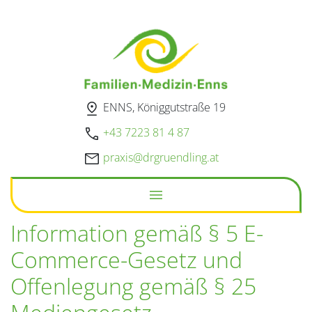
pin_drop
ENNS, Königgutstraße 19
call
+43 7223 81 4 87
mail
rp
@sixa
urgrd
ildne
ta.gn
menu
Information gemäß § 5 E-
Commerce-Gesetz und
Offenlegung gemäß § 25